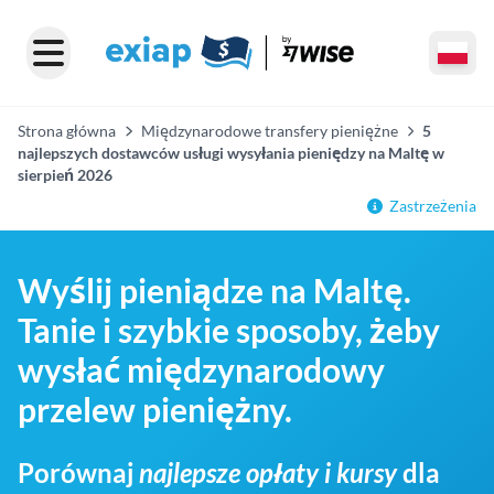
Strona główna
Międzynarodowe transfery pieniężne
5
najlepszych dostawców usługi wysyłania pieniędzy na Maltę w
sierpień 2026
Zastrzeżenia
Wyślij pieniądze na Maltę.
Tanie i szybkie sposoby, żeby
wysłać międzynarodowy
przelew pieniężny.
Porównaj
najlepsze opłaty i kursy
dla