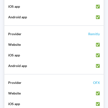
✅
✅
Remitly
✅
✅
✅
OFX
✅
✅