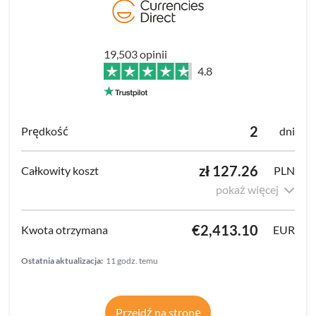
19,503 opinii
4.8
2
dni
zł 127.26
PLN
pokaż więcej
€2,413.10
EUR
Ostatnia aktualizacja:
11 godz. temu
Przejdź na stronę