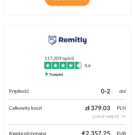
117,209 opinii
4.6
0-2
dni
zł 379.03
PLN
pokaż więcej
€2,357.25
EUR