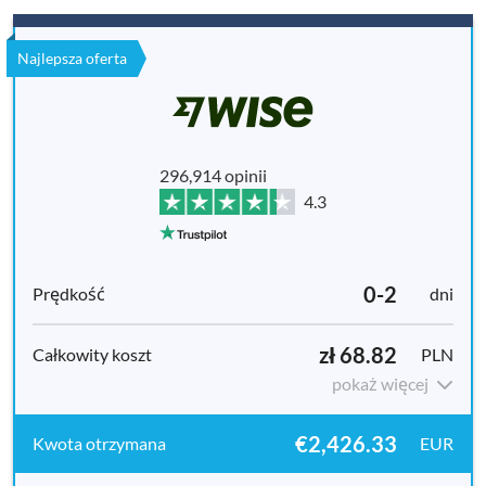
Najlepsza oferta
296,914 opinii
4.3
0-2
dni
zł 68.82
PLN
pokaż więcej
€2,426.33
EUR