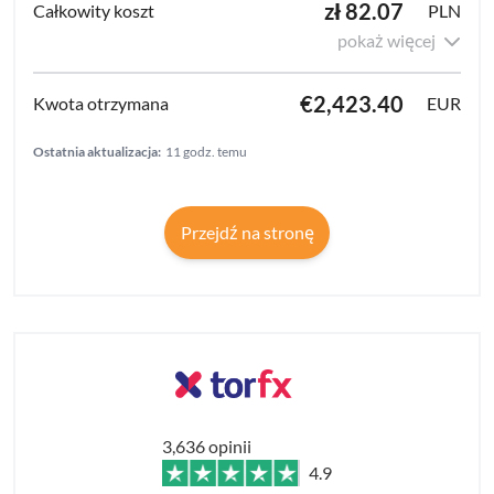
zł 82.07
PLN
pokaż więcej
€2,423.40
EUR
Ostatnia aktualizacja:
11 godz. temu
Przejdź na stronę
3,636 opinii
4.9