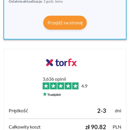
Ostatnia aktualizacja:
2 godz. temu
Przejdź na stronę
3,636 opinii
4.9
2-3
dni
zł 90.82
PLN