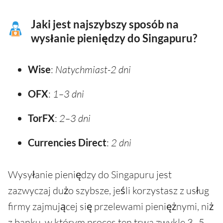
Jaki jest najszybszy sposób na
wysłanie pieniędzy do Singapuru?
Wise
:
Natychmiast-2 dni
OFX
:
1–3 dni
TorFX
:
2–3 dni
Currencies Direct
:
2 dni
Wysyłanie pieniędzy do Singapuru jest
zazwyczaj dużo szybsze, jeśli korzystasz z usług
firmy zajmującej się przelewami pieniężnymi, niż
z banku, w którym proces ten trwa zwykle 3–5