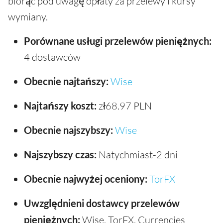
biorąc pod uwagę opłaty za przelewy i kursy
wymiany.
Porównane usługi przelewów pieniężnych:
4 dostawców
Obecnie najtańszy:
Wise
Najtańszy koszt:
zł68.97 PLN
Obecnie najszybszy:
Wise
Najszybszy czas:
Natychmiast-2 dni
Obecnie najwyżej oceniony:
TorFX
Uwzględnieni dostawcy przelewów
pieniężnych:
Wise, TorFX, Currencies