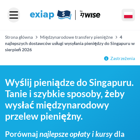
Strona główna
Międzynarodowe transfery pieniężne
4
najlepszych dostawców usługi wysyłania pieniędzy do Singapuru w
sierpień 2026
Zastrzeżenia
Wyślij pieniądze do Singapuru.
Tanie i szybkie sposoby, żeby
wysłać międzynarodowy
przelew pieniężny.
Porównaj
najlepsze opłaty i kursy
dla