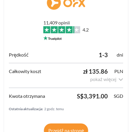
11,409 opinii
4.2
1-3
dni
zł 135.86
PLN
pokaż więcej
S$3,391.00
SGD
Ostatnia aktualizacja:
2 godz. temu
Przejdź na stronę