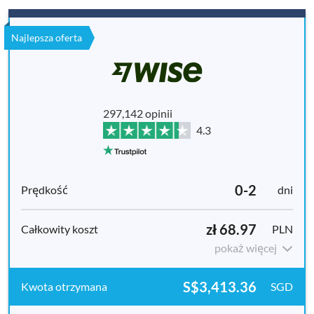
Najlepsza oferta
297,142 opinii
4.3
0-2
dni
zł 68.97
PLN
pokaż więcej
S$3,413.36
SGD