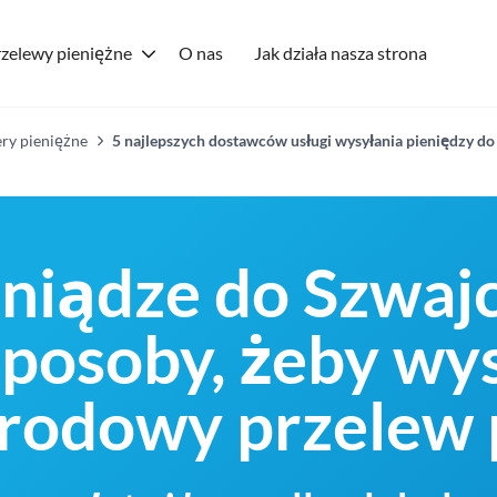
zelewy pieniężne
O nas
Jak działa nasza strona
ry pieniężne
5 najlepszych dostawców usługi wysyłania pieniędzy do 
niądze do Szwajca
 sposoby, żeby wy
odowy przelew p