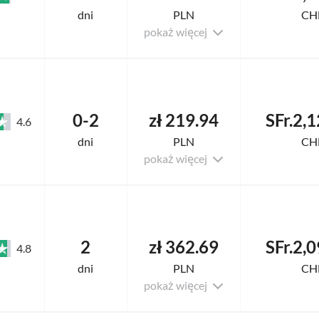
dni
PLN
CH
pokaż więcej
0-2
zł 219.94
SFr.2,
4.6
dni
PLN
CH
pokaż więcej
2
zł 362.69
SFr.2,
4.8
dni
PLN
CH
pokaż więcej