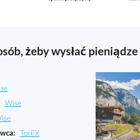
osób, żeby wysłać pieniądze 
se
:
Wise
ise
awca:
TorFX