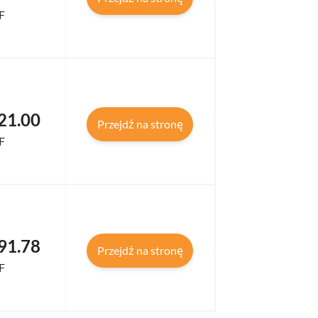
F
121.00
Przejdź na stronę
F
091.78
Przejdź na stronę
F