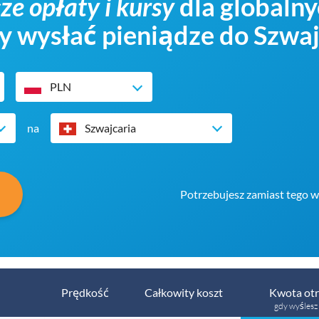
ze opłaty i kursy
dla globaln
y wysłać pieniądze do Szwaj
PLN
na
Szwajcaria
Potrzebujesz zamiast tego wy
Prędkość
Całkowity koszt
Kwota ot
gdy wyślesz 