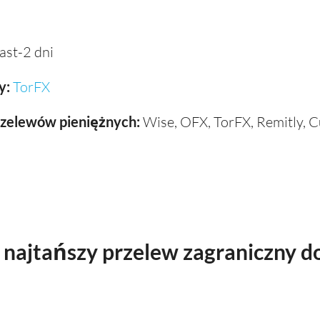
st-2 dni
y:
TorFX
rzelewów pieniężnych:
Wise, OFX, TorFX, Remitly, C
najtańszy przelew zagraniczny do