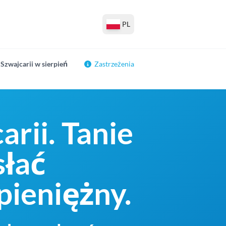
PL
Szwajcarii w sierpień
Zastrzeżenia
rii. Tanie
słać
ieniężny.