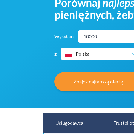
Porównaj
najleps
pieniężnych, żeb
Wysyłam
z
Polska
Znajdź najtańszą ofertę!
Usługodawca
Trustpilot