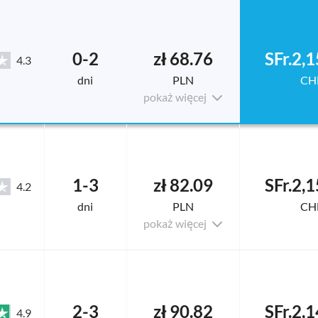
0-2
zł 68.76
SFr.2,
4.3
dni
PLN
CH
pokaż więcej
1-3
zł 82.09
SFr.2,
4.2
dni
PLN
CH
pokaż więcej
2-3
zł 90.82
SFr.2,
4.9