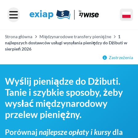
Strona główna
Międzynarodowe transfery pieniężne
1
najlepszych dostawców usługi wysyłania pieniędzy do Dżibuti w
sierpień 2026
Zastrzeżenia
Wyślij pieniądze do Dżibuti.
Tanie i szybkie sposoby, żeby
wysłać międzynarodowy
przelew pieniężny.
Porównaj
najlepsze opłaty i kursy
dla