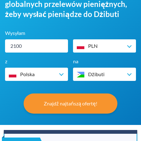
globalnych przelewów pieniężnych,
żeby wysłać pieniądze do Dżibuti
Wysyłam
PLN
z
na
Polska
Dżibuti
Znajdź najtańszą ofertę!