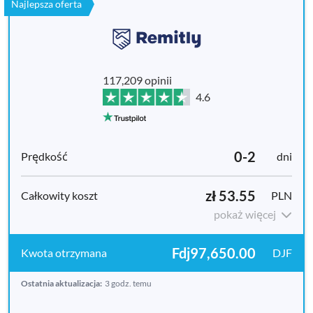
Najlepsza oferta
117,209 opinii
4.6
0-2
dni
zł 53.55
PLN
pokaż więcej
Fdj97,650.00
DJF
Ostatnia aktualizacja:
3 godz. temu