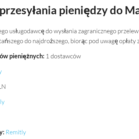
 przesyłania pieniędzy do M
zego usługodawcę do wysłania zagranicznego przele
ańszego do najdroższego, biorąc pod uwagę opłaty z
ów pieniężnych:
1 dostawców
y
LN
ly
y:
Remitly