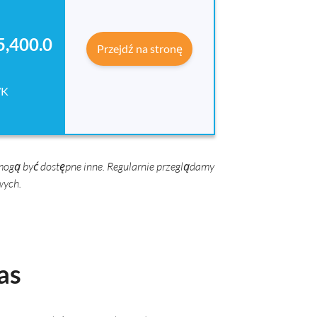
,400.0
Przejdź na stronę
K
mogą być dostępne inne. Regularnie przeglądamy
wych.
as