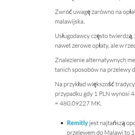
Zwróć uwagę zarówno na opłatę
malawijska.
Usługodawcy często twierdzą, ż
nawet zerowe opłaty, ale w rze
Znalezienie alternatywnych me
tanich sposobów na przelewy d
Na przykład większość tradyc
przypadku gdy 1 PLN wynosi 4
= 480.09227 MK.
Remitly
jest najtańszą o
przelewem do Malawi to 