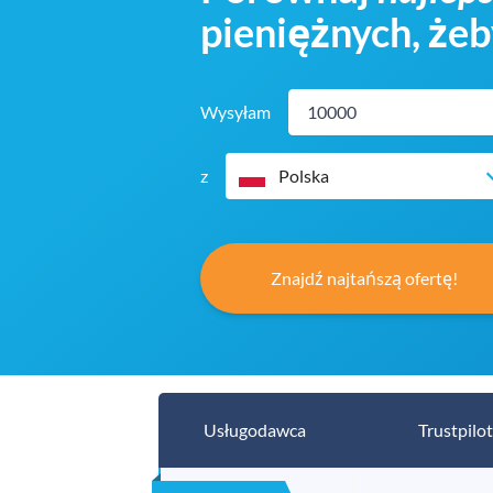
pieniężnych, że
Wysyłam
z
Polska
Znajdź najtańszą ofertę!
Usługodawca
Trustpilot