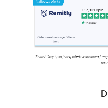
Najlepsza oferta
117,301 opinii
Ostatnia aktualizacja:
58 min
temu
Znaleźliśmy tylko jedną międzynarodową firmę 
nasz
D