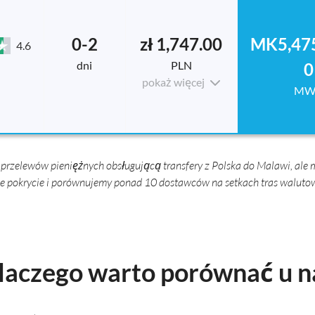
0-2
zł 1,747.00
MK5,475
4.6
dni
PLN
0
pokaż więcej
MW
przelewów pieniężnych obsługującą transfery z Polska do Malawi, ale 
e pokrycie i porównujemy ponad 10 dostawców na setkach tras waluto
laczego warto porównać u n