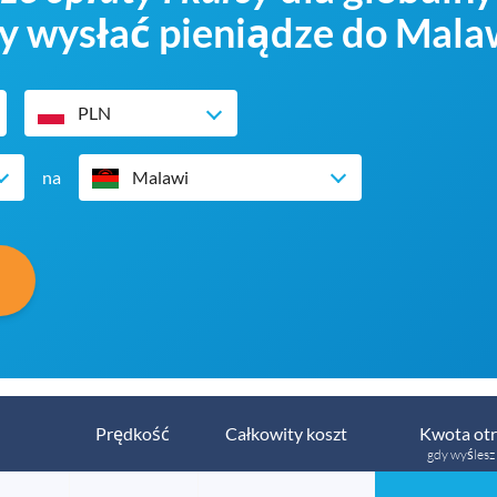
by wysłać pieniądze do Mala
PLN
na
Malawi
Prędkość
Całkowity koszt
Kwota ot
gdy wyślesz 