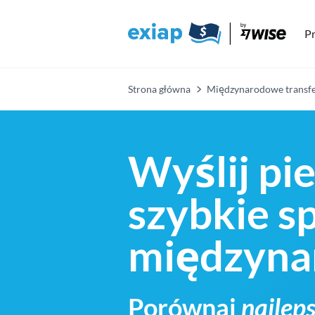
Pr
Strona główna
Międzynarodowe transfe
Wyślij pie
szybkie s
międzynar
Porównaj
najleps