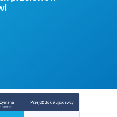
wi
rzymana
Przejdź do usługodawcy
10,000 zł