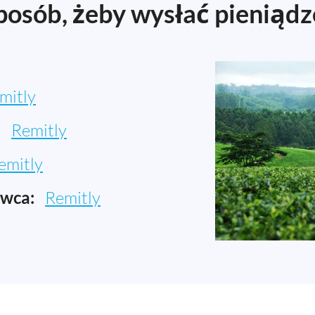
posób, żeby wysłać pieniąd
mitly
:
Remitly
emitly
awca:
Remitly