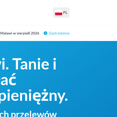
PL
 Malawi w sierpień 2026
Zastrzeżenia
. Tanie i
łać
ieniężny.
ych przelewów