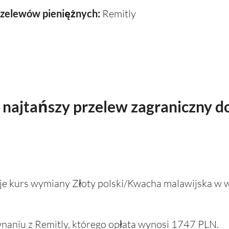
rzelewów pieniężnych:
Remitly
najtańszy przelew zagraniczny d
ruje kurs wymiany Złoty polski/Kwacha malawijska w
naniu z Remitly, którego opłata wynosi 1747 PLN.