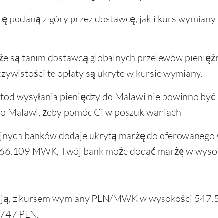
 podaną z góry przez dostawcę, jak i kurs wymiany
e są tanim dostawcą globalnych przelewów pieniężny
czywistości te opłaty są ukryte w kursie wymiany.
tod wysyłania pieniędzy do Malawi nie powinno być 
o Malawi, żeby pomóc Ci w poszukiwaniach.
yjnych banków dodaje ukrytą marżę do oferowanego
66.109 MWK, Twój bank może dodać marżę w wysokoś
pcją, z kursem wymiany PLN/MWK w wysokości 547.54
1747 PLN.