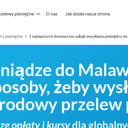
zelewy pieniężne
O nas
Jak działa nasza strona
ry pieniężne
1 najlepszych dostawców usługi wysyłania pieniędzy do
niądze do Malawi
posoby, żeby wys
odowy przelew p
ze opłaty i kursy
dla globaln