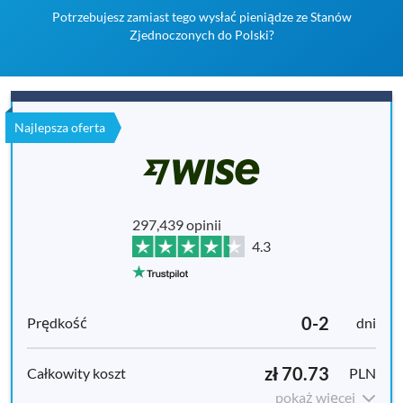
Potrzebujesz zamiast tego wysłać pieniądze ze Stanów
Zjednoczonych do Polski?
Najlepsza oferta
297,439 opinii
4.3
0-2
dni
zł 70.73
PLN
pokaż więcej