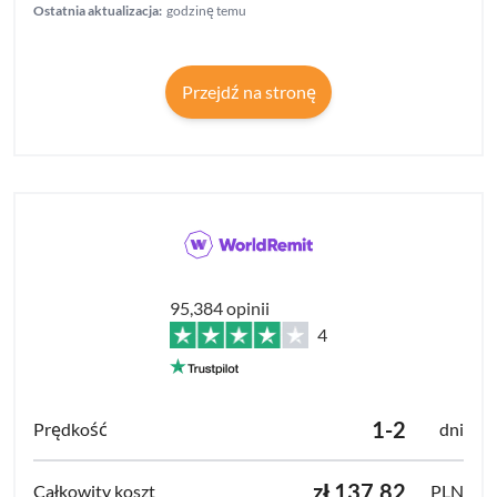
Ostatnia aktualizacja:
godzinę temu
Przejdź na stronę
95,384 opinii
4
1-2
dni
zł 137.82
PLN