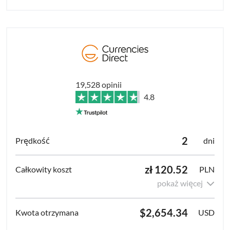
19,528 opinii
4.8
2
dni
zł 120.52
PLN
pokaż więcej
$2,654.34
USD