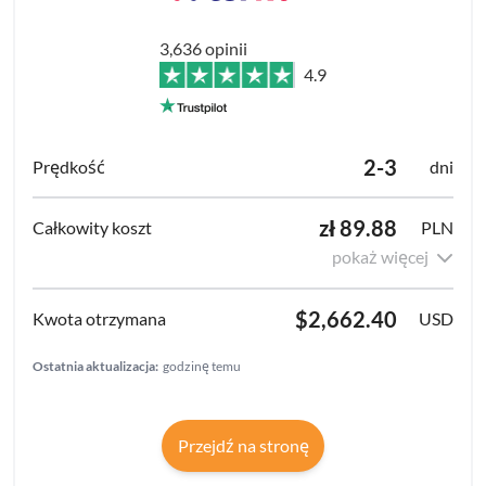
3,636 opinii
4.9
2-3
dni
zł 89.88
PLN
pokaż więcej
$2,662.40
USD
Ostatnia aktualizacja:
godzinę temu
Przejdź na stronę