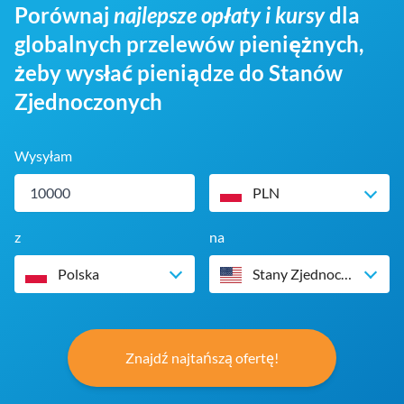
Porównaj
najlepsze opłaty i kursy
dla
globalnych przelewów pieniężnych,
żeby wysłać pieniądze do Stanów
Zjednoczonych
Wysyłam
PLN
z
na
Polska
Stany Zjednoczone
Znajdź najtańszą ofertę!