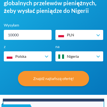
globalnych przelewów pieniężnych,
żeby wysłać pieniądze do Nigerii
Wysyłam
PLN
z
na
Polska
Nigeria
Znajdź najtańszą ofertę!