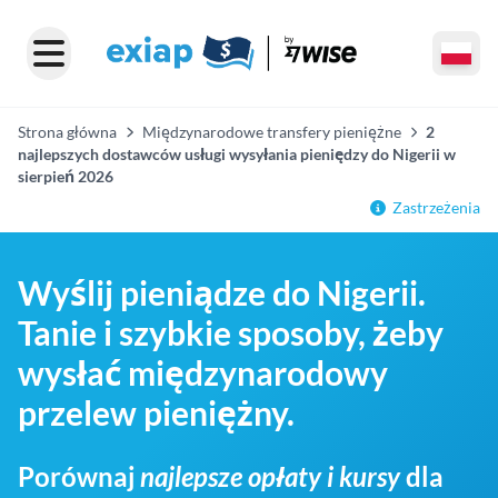
Strona główna
Międzynarodowe transfery pieniężne
2
najlepszych dostawców usługi wysyłania pieniędzy do Nigerii w
sierpień 2026
Zastrzeżenia
Wyślij pieniądze do Nigerii.
Tanie i szybkie sposoby, żeby
wysłać międzynarodowy
przelew pieniężny.
Porównaj
najlepsze opłaty i kursy
dla