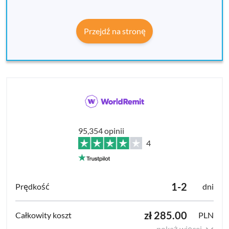
Przejdź na stronę
95,354 opinii
4
1-2
dni
zł 285.00
PLN
pokaż więcej