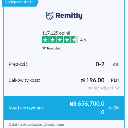
Najlepsza oferta
117,125 opinii
4.6
0-2
dni
zł 196.00
PLN
pokaż więcej
₦3,656,700.0
NGN
0
Ostatnia aktualizacja:
13 godz. temu