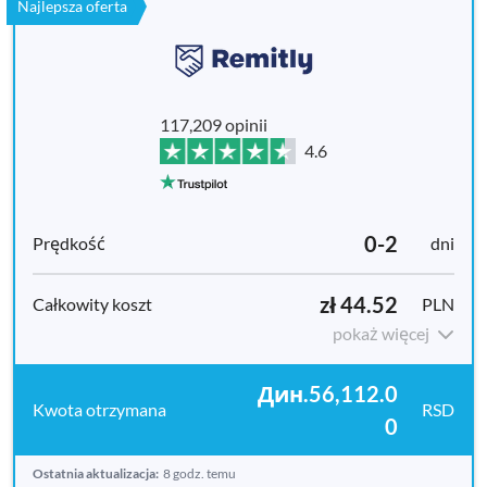
Najlepsza oferta
117,209 opinii
4.6
0-2
dni
zł 44.52
PLN
pokaż więcej
Дин.56,112.0
RSD
0
Ostatnia aktualizacja:
8 godz. temu