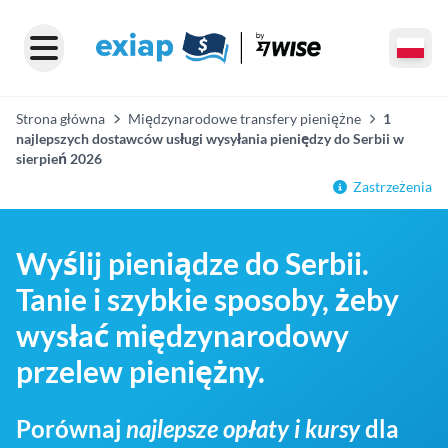
Strona główna
Międzynarodowe transfery pieniężne
1
najlepszych dostawców usługi wysyłania pieniędzy do Serbii w
sierpień 2026
Zastrzeżenia
Wyślij pieniądze do Serbii.
Tanie i szybkie sposoby, żeby
wysłać międzynarodowy
przelew pieniężny.
Porównaj
najlepsze opłaty i kursy
dla