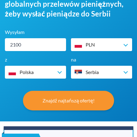
globalnych przelewów pieniężnych,
żeby wysłać pieniądze do Serbii
Wysyłam
PLN
z
na
Polska
Serbia
Znajdź najtańszą ofertę!